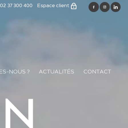
02 37 300 400
Espace client
SFC
Oxyprom
Ouest developpement
Les résidences de
France
ES-NOUS ?
ACTUALITÉS
CONTACT
Le clos du parc
Groupe immobilier de
France
Foncière de l'ouest