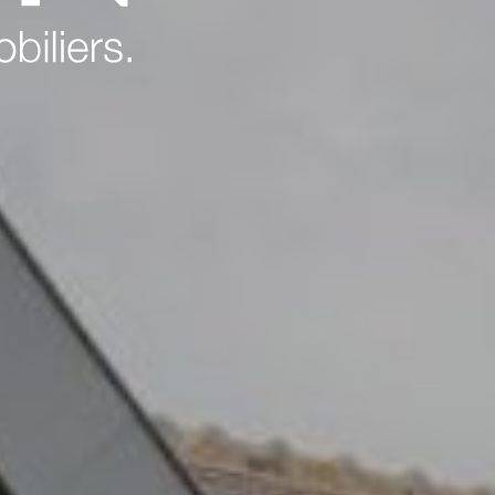
Challenger immobilier
Challenger finances
CDV Promotion
Arboprom