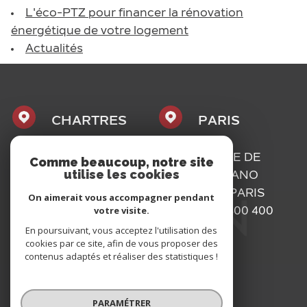
L'éco-PTZ pour financer la rénovation
énergétique de votre logement
Actualités
CHARTRES
PARIS
1, PLACE
16, RUE DE
Comme beaucoup, notre site
utilise les cookies
MAURICE
BASSANO
CAZALIS
75116
PARIS
On aimerait vous accompagner pendant
votre visite.
28000
01 73 300 400
CHARTRES
En poursuivant, vous acceptez l'utilisation des
cookies par ce site, afin de vous proposer des
02 37 300 400
contenus adaptés et réaliser des statistiques !
PARAMÉTRER