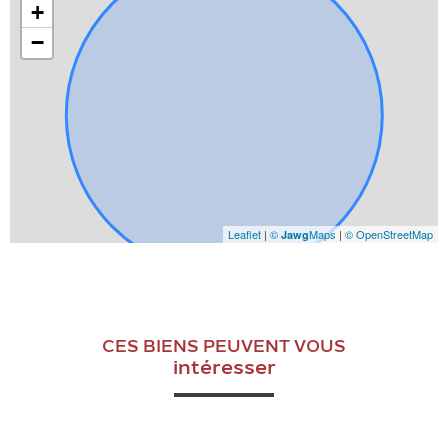
+
−
Leaflet
|
©
Maps
|
© OpenStreetMap
Jawg
CES BIENS PEUVENT VOUS
intéresser