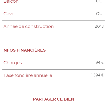
OUI
Balcon
OUI
Cave
2013
Année de construction
INFOS FINANCIÈRES
94 €
Charges
Caractéristiques
Valeurs
1 394 €
Taxe foncière annuelle
PARTAGER CE BIEN