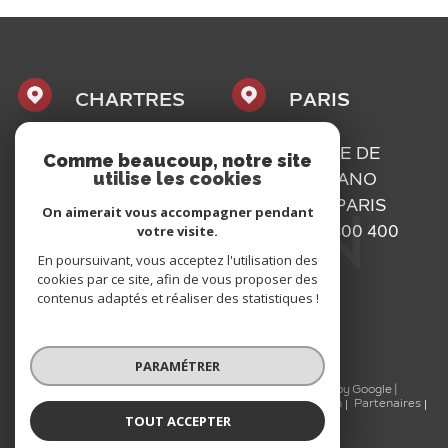
CHARTRES
PARIS
1, PLACE
16, RUE DE
Comme beaucoup, notre site
utilise les cookies
MAURICE
BASSANO
CAZALIS
75116
PARIS
On aimerait vous accompagner pendant
votre visite.
28000
01 73 300 400
CHARTRES
En poursuivant, vous acceptez l'utilisation des
cookies par ce site, afin de vous proposer des
02 37 300 400
contenus adaptés et réaliser des statistiques !
PARAMÉTRER
© 2026 | Tous droits réservés | Traduction powered by Google |
Nos honoraires
Plan du site
Mentions légales
Admin
Partenaires
TOUT ACCEPTER
Politique RGPD
Cookies