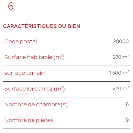
6
CARACTÉRISTIQUES DU BIEN
28000
Code postal
Caractéristiques
Valeurs
270 m²
Surface habitable (m²)
1 500 m²
surface terrain
270 m²
Surface loi Carrez (m²)
6
Nombre de chambre(s)
9
Nombre de pièces