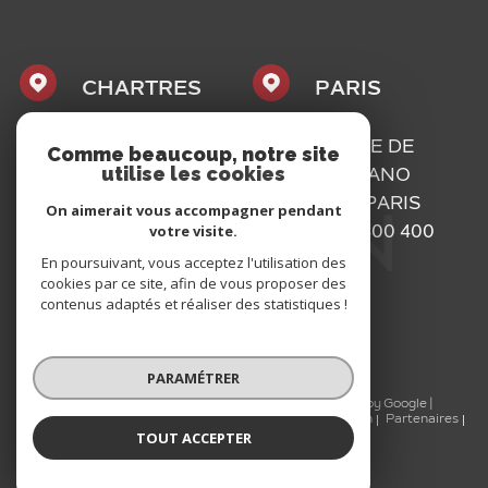
CHARTRES
PARIS
1, PLACE
16, RUE DE
Comme beaucoup, notre site
utilise les cookies
MAURICE
BASSANO
CAZALIS
75116
PARIS
On aimerait vous accompagner pendant
votre visite.
28000
01 73 300 400
CHARTRES
En poursuivant, vous acceptez l'utilisation des
cookies par ce site, afin de vous proposer des
02 37 300 400
contenus adaptés et réaliser des statistiques !
PARAMÉTRER
© 2026 | Tous droits réservés | Traduction powered by Google |
Nos honoraires
Plan du site
Mentions légales
Admin
Partenaires
TOUT ACCEPTER
Politique RGPD
Cookies