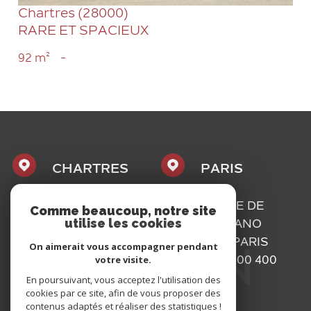
Chartres (28000)
RARE ET SPACIEUX
92 m²
-
CHARTRES
PARIS
1, PLACE
16, RUE DE
Comme beaucoup, notre site
utilise les cookies
MAURICE
BASSANO
CAZALIS
75116
PARIS
On aimerait vous accompagner pendant
votre visite.
28000
01 73 300 400
CHARTRES
En poursuivant, vous acceptez l'utilisation des
cookies par ce site, afin de vous proposer des
02 37 300 400
contenus adaptés et réaliser des statistiques !