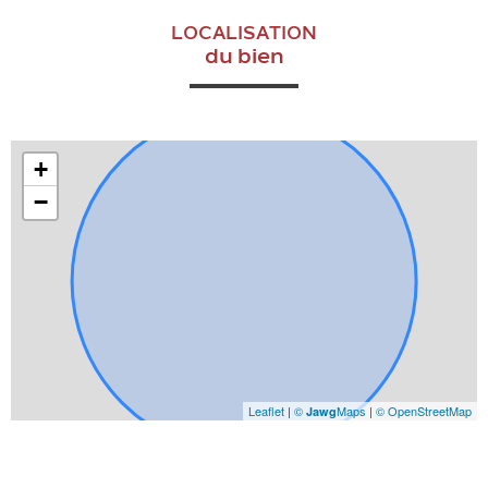
LOCALISATION
du bien
+
−
Leaflet
|
©
Maps
|
© OpenStreetMap
Jawg