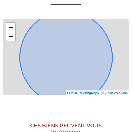
+
−
Leaflet
|
©
Maps
|
© OpenStreetMap
Jawg
CES BIENS PEUVENT VOUS