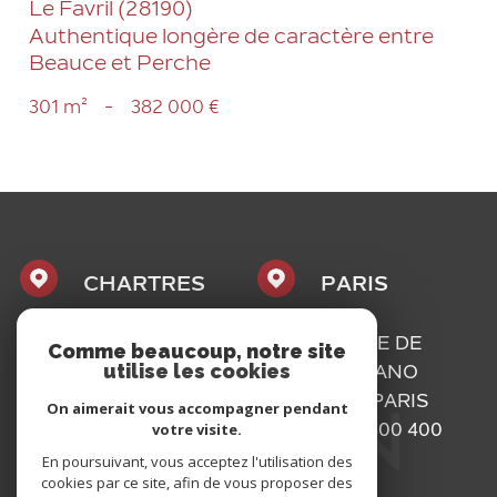
Le Favril (28190)
Authentique longère de caractère entre
Beauce et Perche
301 m²
-
382 000 €
CHARTRES
PARIS
1, PLACE
16, RUE DE
Comme beaucoup, notre site
utilise les cookies
MAURICE
BASSANO
CAZALIS
75116
PARIS
On aimerait vous accompagner pendant
votre visite.
28000
01 73 300 400
CHARTRES
En poursuivant, vous acceptez l'utilisation des
cookies par ce site, afin de vous proposer des
02 37 300 400