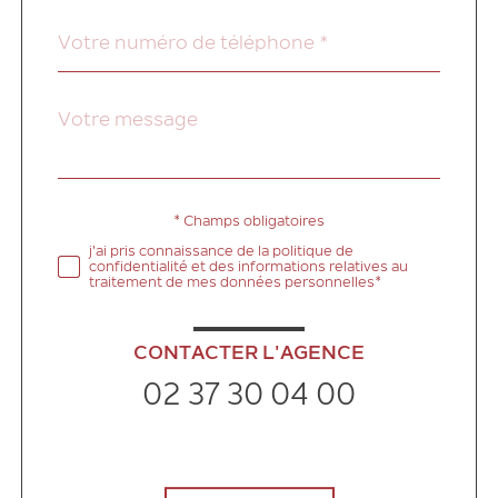
Téléphone
*
Message
Fieldset
*
par
défaut
* Champs obligatoires
Validation
j'ai pris connaissance de la politique de
confidentialité et des informations relatives au
traitement de mes données personnelles*
CONTACTER L'AGENCE
02 37 30 04 00
Validation