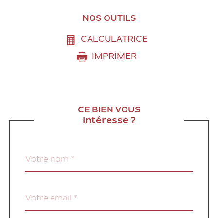
NOS OUTILS
CALCULATRICE
IMPRIMER
CE BIEN VOUS
intéresse ?
Nom
Fieldset
*
par
défaut
email
*