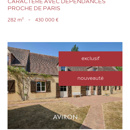
CARACTÈRE AVEC DÉPENDANCES
PROCHE DE PARIS
282 m²
-
430 000 €
exclusif
nouveauté
VOIR LE BIEN