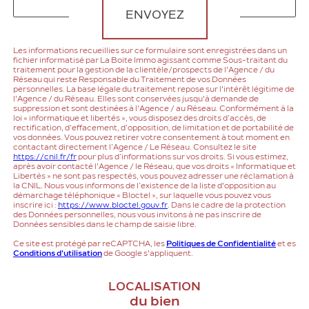
ENVOYEZ
Les informations recueillies sur ce formulaire sont enregistrées dans un
fichier informatisé par La Boite Immo agissant comme Sous-traitant du
traitement pour la gestion de la clientèle/prospects de l'Agence / du
Réseau qui reste Responsable du Traitement de vos Données
personnelles. La base légale du traitement repose sur l'intérêt légitime de
l'Agence / du Réseau. Elles sont conservées jusqu'à demande de
suppression et sont destinées à l'Agence / au Réseau. Conformément à la
loi « informatique et libertés », vous disposez des droits d’accès, de
rectification, d’effacement, d’opposition, de limitation et de portabilité de
vos données. Vous pouvez retirer votre consentement à tout moment en
contactant directement l’Agence / Le Réseau. Consultez le site
https://cnil.fr/fr
pour plus d’informations sur vos droits. Si vous estimez,
après avoir contacté l'Agence / le Réseau, que vos droits « Informatique et
Libertés » ne sont pas respectés, vous pouvez adresser une réclamation à
la CNIL. Nous vous informons de l’existence de la liste d'opposition au
démarchage téléphonique « Bloctel », sur laquelle vous pouvez vous
inscrire ici :
https://www.bloctel.gouv.fr
. Dans le cadre de la protection
des Données personnelles, nous vous invitons à ne pas inscrire de
Données sensibles dans le champ de saisie libre.
Ce site est protégé par reCAPTCHA, les
Politiques de Confidentialité
et es
Conditions d'utilisation
de Google s'appliquent.
LOCALISATION
du bien