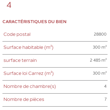
4
CARACTÉRISTIQUES DU BIEN
28800
Code postal
Caractéristiques
Valeurs
300 m²
Surface habitable (m²)
2 485 m²
surface terrain
300 m²
Surface loi Carrez (m²)
4
Nombre de chambre(s)
7
Nombre de pièces