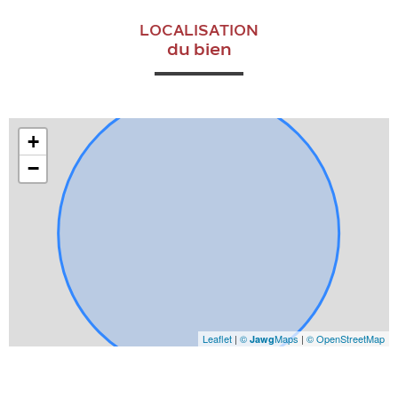
LOCALISATION
du bien
+
−
Leaflet
|
©
Maps
|
© OpenStreetMap
Jawg