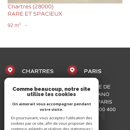
Chartres (28000)
RARE ET SPACIEUX
92 m²
-
CHARTRES
PARIS
1, PLACE
16, RUE DE
Comme beaucoup, notre site
utilise les cookies
MAURICE
BASSANO
CAZALIS
75116
PARIS
On aimerait vous accompagner pendant
votre visite.
28000
01 73 300 400
En poursuivant, vous acceptez l'utilisation des
CHARTRES
cookies par ce site, afin de vous proposer des
02 37 300 400
contenus adaptés et réaliser des statistiques !