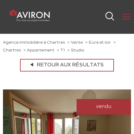
Agence immobilière à Chartres
Vente
Eure et loir
Chartres
Appartement
T1
Studio
RETOUR AUX RÉSULTATS
vendu