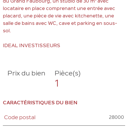
du Grand Faubourg, un studio de 30 m² avec
locataire en place comprenant une entrée avec
placard, une pièce de vie avec kitchenette, une
salle de bains avec WC, cave et parking en sous-
sol.
IDEAL INVESTISSEURS
Prix du bien
Pièce(s)
1
CARACTÉRISTIQUES DU BIEN
28000
Code postal
Caractéristiques
Valeurs