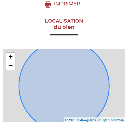
IMPRIMER
LOCALISATION
du bien
+
−
Leaflet
|
©
Maps
|
© OpenStreetMap
Jawg