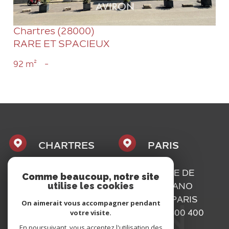
Chartres (28000)
RARE ET SPACIEUX
92 m²
-
CHARTRES
PARIS
1, PLACE
16, RUE DE
Comme beaucoup, notre site
utilise les cookies
MAURICE
BASSANO
CAZALIS
75116
PARIS
On aimerait vous accompagner pendant
votre visite.
28000
01 73 300 400
CHARTRES
En poursuivant, vous acceptez l'utilisation des