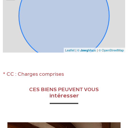
Leaflet
|
©
Maps
|
© OpenStreetMap
Jawg
* CC : Charges comprises
CES BIENS PEUVENT VOUS
intéresser