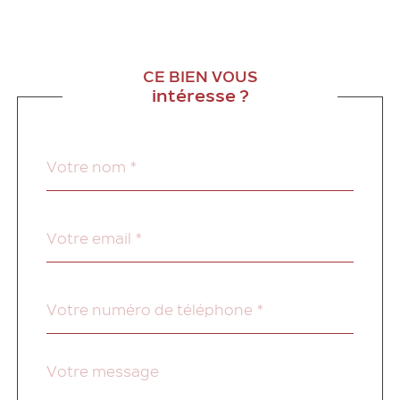
CE BIEN VOUS
intéresse ?
Nom
Fieldset
*
par
défaut
email
*
Téléphone
*
Message
Fieldset
*
par