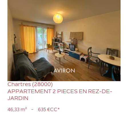
VOIR LE BIEN
Chartres (28000)
APPARTEMENT 2 PIECES EN REZ-DE-
JARDIN
46,33 m²
-
635 €
CC*