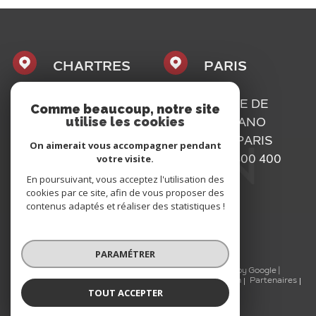
CHARTRES
PARIS
1, PLACE
16, RUE DE
Comme beaucoup, notre site
utilise les cookies
MAURICE
BASSANO
CAZALIS
75116
PARIS
On aimerait vous accompagner pendant
votre visite.
28000
01 73 300 400
En poursuivant, vous acceptez l'utilisation des
CHARTRES
cookies par ce site, afin de vous proposer des
02 37 300 400
contenus adaptés et réaliser des statistiques !
PARAMÉTRER
© 2026 | Tous droits réservés | Traduction powered by Google |
Nos honoraires
Plan du site
Mentions légales
Admin
Partenaires
TOUT ACCEPTER
Politique RGPD
Cookies