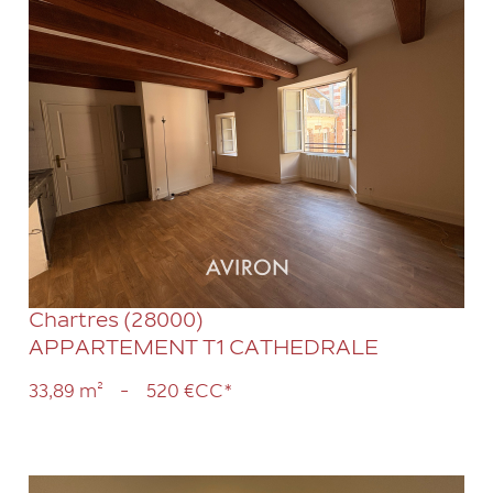
VOIR LE BIEN
Chartres (28000)
APPARTEMENT T1 CATHEDRALE
33,89 m²
-
520 €
CC*