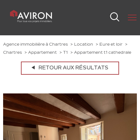
Agence immobilière à Chartres
Location
Eure et loir
Chartres
Appartement
T1
Appartement t1 cathedrale
RETOUR AUX RÉSULTATS