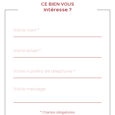
CE BIEN VOUS
intéresse ?
Nom
Fieldset
*
par
défaut
email
*
Téléphone
*
Message
Fieldset
*
par
défaut
* Champs obligatoires
Validation