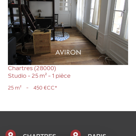
VOIR LE BIEN
Chartres (28000)
Studio - 25 m² - 1 pièce
25 m²
-
450 €
CC*