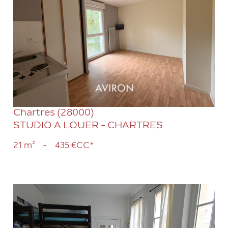
VOIR LE BIEN
Chartres (28000)
STUDIO A LOUER - CHARTRES
21 m²
-
435 €
CC*