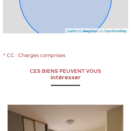
Leaflet
|
©
Maps
|
© OpenStreetMap
Jawg
* CC : Charges comprises
CES BIENS PEUVENT VOUS
intéresser