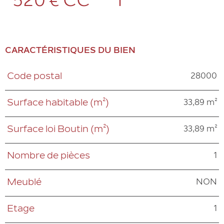
520 €
CC*
1
CARACTÉRISTIQUES DU BIEN
28000
Code postal
Caractéristiques
Valeurs
33,89 m²
Surface habitable (m²)
33,89 m²
Surface loi Boutin (m²)
1
Nombre de pièces
NON
Meublé
1
Etage