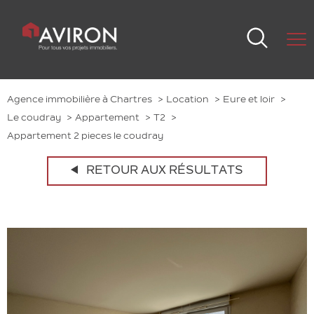
Agence immobilière à Chartres
Location
Eure et loir
Le coudray
Appartement
T2
Appartement 2 pieces le coudray
RETOUR AUX RÉSULTATS