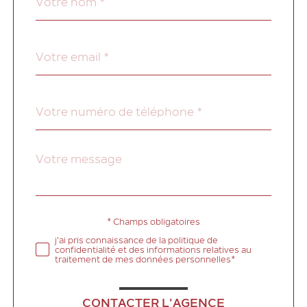
*
par
défaut
email
*
Téléphone
*
Message
Fieldset
*
par
défaut
* Champs obligatoires
Validation
j'ai pris connaissance de la politique de
confidentialité et des informations relatives au
traitement de mes données personnelles*
CONTACTER L'AGENCE