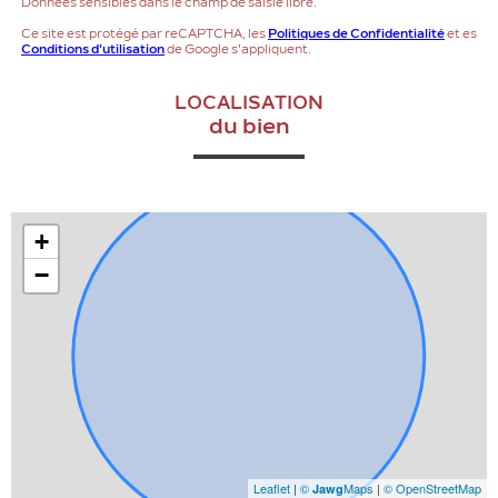
Données sensibles dans le champ de saisie libre.
Ce site est protégé par reCAPTCHA, les
Politiques de Confidentialité
et es
Conditions d'utilisation
de Google s'appliquent.
LOCALISATION
du bien
+
−
Leaflet
|
©
Maps
|
© OpenStreetMap
Jawg