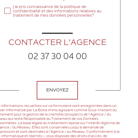
j'ai pris connaissance de la politique de
confidentialité et des informations relatives au
traitement de mes données personnelles*
CONTACTER L'AGENCE
02 37 30 04 00
Validation
ENVOYEZ
 informations recueillies sur ce formulaire sont enregistrées dans un
hier informatisé par La Boite Immo agissant comme Sous-traitant du
itement pour la gestion de la clientèle/prospects de l'Agence / du
eau qui reste Responsable du Traitement de vos Données
sonnelles. La base légale du traitement repose sur l'intérêt légitime de
gence / du Réseau. Elles sont conservées jusqu'à demande de
pression et sont destinées à l'Agence / au Réseau. Conformément à la
 « informatique et libertés », vous disposez des droits d’accès, de