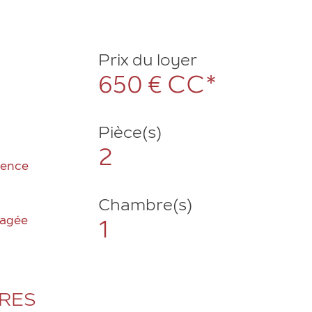
Prix du loyer
650 €
CC*
Pièce(s)
2
dence
Chambre(s)
gagée
1
ÈRES