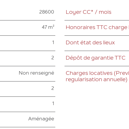
28600
Loyer CC* / mois
Caractéristiques
Valeurs
47 m²
Honoraires TTC charge 
1
Dont état des lieux
2
Dépôt de garantie TTC
Non renseigné
Charges locatives (Previ
regularisation annuelle)
2
1
Aménagée