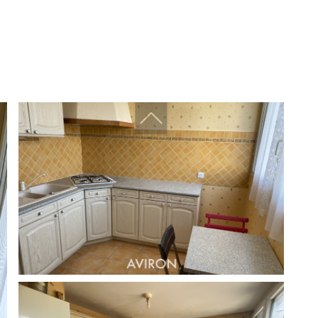
Challenger immobilier
Challenger finances
CDV Promotion
Arboprom