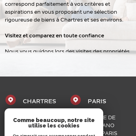
correspond parfaitement à vos critères et
aspirations en vous proposant une sélection
rigoureuse de biens à Chartres et ses environs.
Visitez et comparez en toute confiance
Nous vous guidons lors des visites des propriétés
qui retiennent votre intérêt et dont nous avons
préalablement évalué les atouts.
Négociez avec assurance et finalisez votre achat
immobilier
CHARTRES
PARIS
Une fois que vous aurez trouvé le bien qui vous
correspond, notre équipe vous guidera à travers
1, PLACE
16, RUE DE
Comme beaucoup, notre site
la négociation des conditions d’achat. Nous nous
utilise les cookies
MAURICE
BASSANO
assurerons que vos intérêts sont pleinement
CAZALIS
75116
PARIS
On aimerait vous accompagner pendant