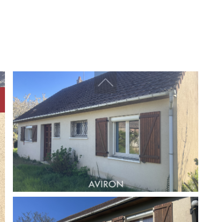
Challenger immobilier
Challenger finances
CDV Promotion
Arboprom