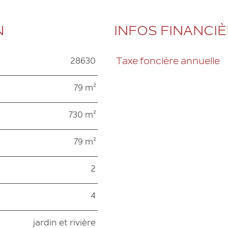
N
INFOS FINANCI
28630
Taxe foncière annuelle
Caractéristiques
Valeurs
79 m²
730 m²
79 m²
2
4
jardin et rivière