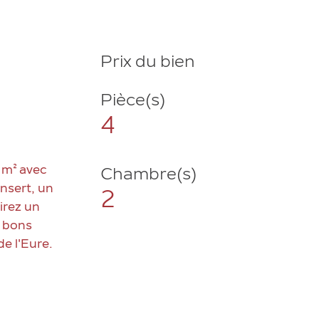
Prix du bien
Pièce(s)
4
 m² avec
Chambre(s)
nsert, un
2
irez un
e bons
e l'Eure.