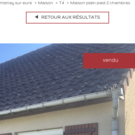
ntenay sur eure
Maison
T4
Maison plain pied 2 chambres
RETOUR AUX RÉSULTATS
vendu