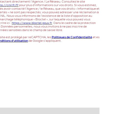
tactant directement l’Agence / Le Réseau. Consultez le site
ps://cnil.fr/fr
pour plus d’informations sur vos droits. Si vous estimez,
ès avoir contacté l'Agence / le Réseau, que vos droits « Informatique et
ertés » ne sont pas respectés, vous pouvez adresser une réclamation à
CNIL. Nous vous informons de l’existence de la liste d'opposition au
archage téléphonique « Bloctel », sur laquelle vous pouvez vous
rire ici :
https://www.bloctel.gouv.fr
. Dans le cadre de la protection
 Données personnelles, nous vous invitons à ne pas inscrire de
nées sensibles dans le champ de saisie libre.
site est protégé par reCAPTCHA, les
Politiques de Confidentialité
et es
ditions d'utilisation
de Google s'appliquent.