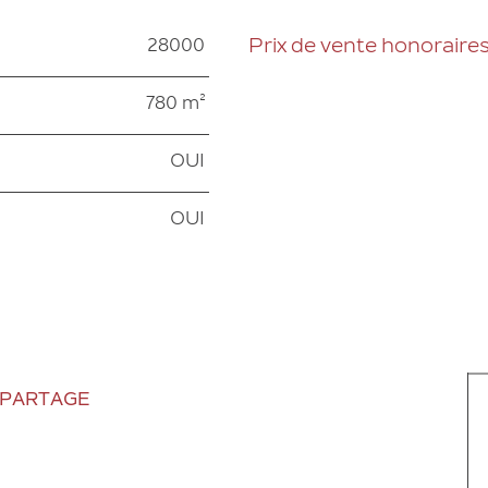
28000
Prix de vente honoraire
Caractéristiques
Valeurs
780 m²
OUI
OUI
 PARTAGE