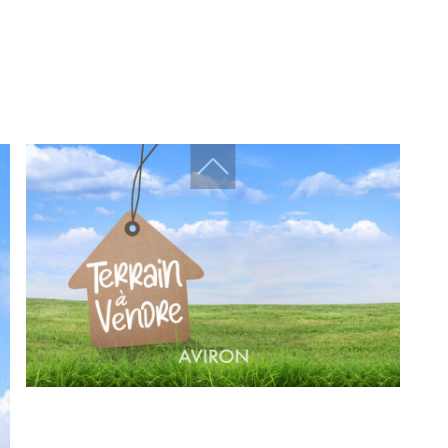
Challenger immobilier
Challenger finances
CDV Promotion
Arboprom