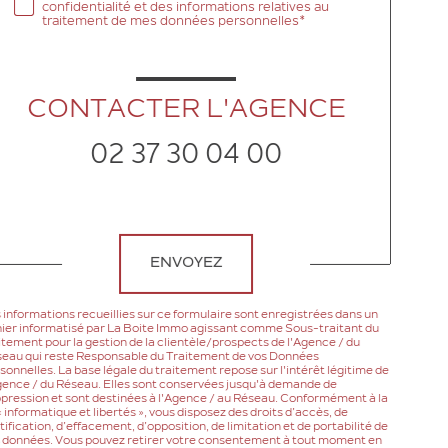
confidentialité et des informations relatives au
traitement de mes données personnelles*
CONTACTER L'AGENCE
02 37 30 04 00
Validation
ENVOYEZ
 informations recueillies sur ce formulaire sont enregistrées dans un
hier informatisé par La Boite Immo agissant comme Sous-traitant du
itement pour la gestion de la clientèle/prospects de l'Agence / du
eau qui reste Responsable du Traitement de vos Données
sonnelles. La base légale du traitement repose sur l'intérêt légitime de
gence / du Réseau. Elles sont conservées jusqu'à demande de
pression et sont destinées à l'Agence / au Réseau. Conformément à la
 « informatique et libertés », vous disposez des droits d’accès, de
tification, d’effacement, d’opposition, de limitation et de portabilité de
 données. Vous pouvez retirer votre consentement à tout moment en