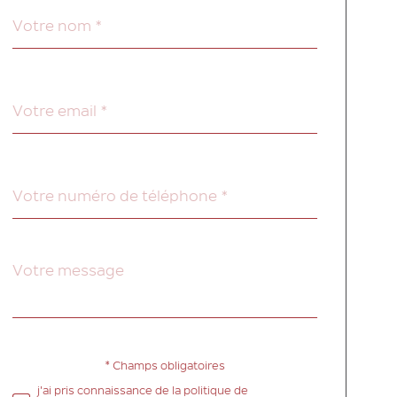
Nom
Fieldset
*
par
défaut
email
*
Téléphone
*
Message
Fieldset
*
par
défaut
* Champs obligatoires
Validation
j'ai pris connaissance de la politique de