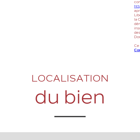
con
htt
apr
Lib
la 
dém
insc
des
Don
Ce 
Con
LOCALISATION
du bien