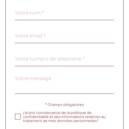
Nom
Fieldset
*
par
défaut
email
*
Téléphone
*
Message
Fieldset
*
par
défaut
* Champs obligatoires
Validation
j'ai pris connaissance de la politique de
confidentialité et des informations relatives au
traitement de mes données personnelles*