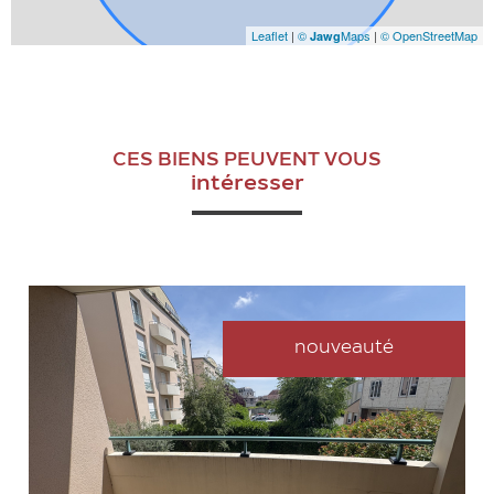
Leaflet
|
©
Maps
|
© OpenStreetMap
Jawg
CES BIENS PEUVENT VOUS
intéresser
nouveauté
VOIR LE BIEN