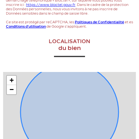
démarchage téléphonique « Bloctel », sur laquelle vous pouvez vous
inscrire ici :
https://www.bloctel.gouv.fr
. Dans le cadre de la protection
des Données personnelles, nous vous invitons à ne pas inscrire de
Données sensibles dans le champ de saisie libre.
Ce site est protégé par reCAPTCHA, les
Politiques de Confidentialité
et es
Conditions d'utilisation
de Google s'appliquent.
LOCALISATION
du bien
+
−