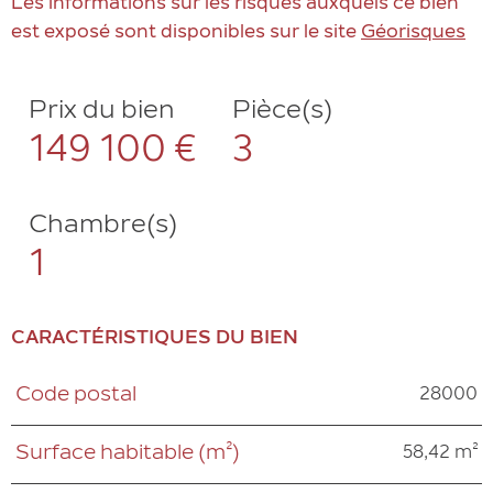
Les informations sur les risques auxquels ce bien
est exposé sont disponibles sur le site
Géorisques
Prix du bien
Pièce(s)
149 100 €
3
Chambre(s)
1
CARACTÉRISTIQUES DU BIEN
28000
Code postal
Caractéristiques
Valeurs
58,42 m²
Surface habitable (m²)