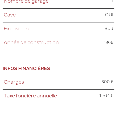
1
Nombre de garage
OUI
Cave
Sud
Exposition
1966
Année de construction
INFOS FINANCIÈRES
300 €
Charges
Caractéristiques
Valeurs
1 704 €
Taxe foncière annuelle