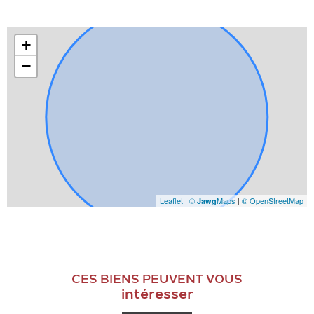
+
−
Leaflet
|
©
Maps
|
© OpenStreetMap
Jawg
CES BIENS PEUVENT VOUS
intéresser