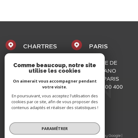
CHARTRES
PARIS
1, PLACE
16, RUE DE
Comme beaucoup, notre site
utilise les cookies
MAURICE
BASSANO
CAZALIS
75116
PARIS
On aimerait vous accompagner pendant
votre visite.
28000
01 73 300 400
En poursuivant, vous acceptez l'utilisation des
CHARTRES
cookies par ce site, afin de vous proposer des
02 37 300 400
contenus adaptés et réaliser des statistiques !
PARAMÉTRER
© 2026 | Tous droits réservés | Traduction powered by Google |