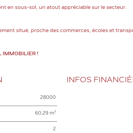
t en sous-sol, un atout appréciable sur le secteur.
ement situé, proche des commerces, écoles et transp
 IMMOBILIER !
N
INFOS FINANCI
28000
Caractéristiques
Valeurs
60,29 m²
2