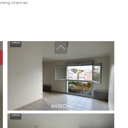
Challenger immobilier
rking chartres
Challenger finances
CDV Promotion
Arboprom