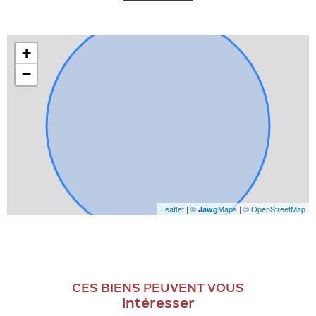
+
−
Leaflet
|
©
Maps
|
© OpenStreetMap
Jawg
CES BIENS PEUVENT VOUS
intéresser