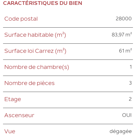
CARACTÉRISTIQUES DU BIEN
28000
Code postal
Caractéristiques
Valeurs
83,97 m²
Surface habitable (m²)
61 m²
Surface loi Carrez (m²)
1
Nombre de chambre(s)
3
Nombre de pièces
2
Etage
OUI
Ascenseur
dégagée
Vue