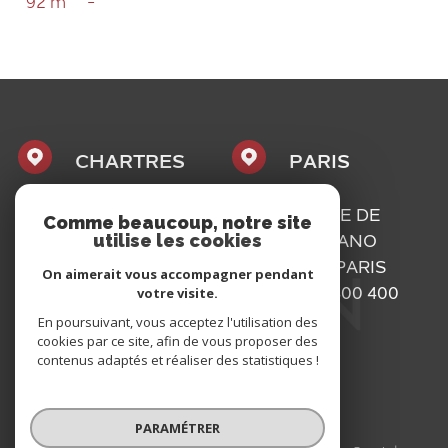
92 m²
-
CHARTRES
PARIS
1, PLACE
16, RUE DE
Comme beaucoup, notre site
utilise les cookies
MAURICE
BASSANO
CAZALIS
75116
PARIS
On aimerait vous accompagner pendant
votre visite.
28000
01 73 300 400
En poursuivant, vous acceptez l'utilisation des
CHARTRES
cookies par ce site, afin de vous proposer des
02 37 300 400
contenus adaptés et réaliser des statistiques !
PARAMÉTRER