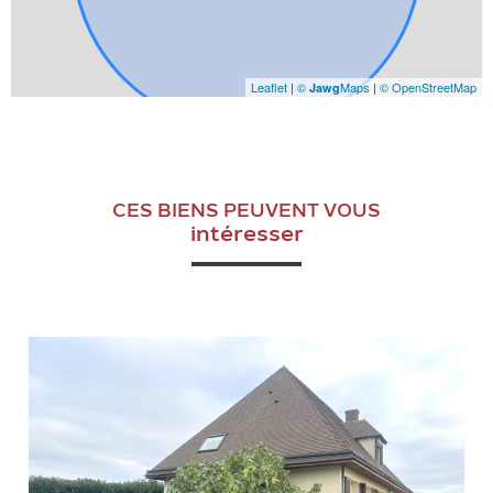
Leaflet
|
©
Maps
|
© OpenStreetMap
Jawg
CES BIENS PEUVENT VOUS
intéresser