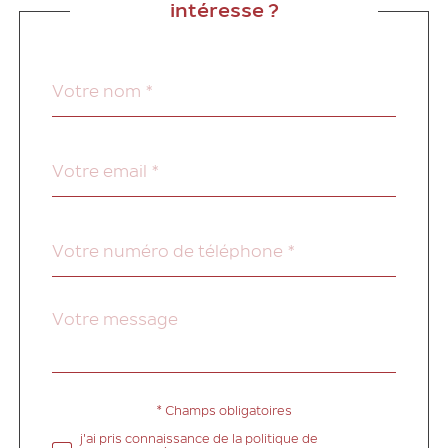
intéresse ?
Nom
Fieldset
*
par
défaut
email
*
Téléphone
*
Message
Fieldset
*
par
défaut
* Champs obligatoires
Validation
j'ai pris connaissance de la politique de