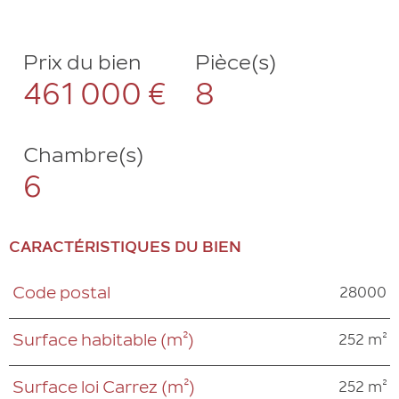
Prix du bien
Pièce(s)
461 000 €
8
Chambre(s)
6
CARACTÉRISTIQUES DU BIEN
28000
Code postal
Caractéristiques
Valeurs
252 m²
Surface habitable (m²)
252 m²
Surface loi Carrez (m²)