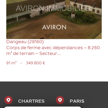
VOIR LE BIEN
Dangeau (28160)
Corps de ferme avec dépendances – 8 260
m² de terrain – Secteur...
91 m²
-
349 800 €
CHARTRES
PARIS