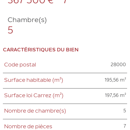
367 500 €
7
Chambre(s)
5
CARACTÉRISTIQUES DU BIEN
28000
Code postal
Caractéristiques
Valeurs
195,56 m²
Surface habitable (m²)
197,56 m²
Surface loi Carrez (m²)
5
Nombre de chambre(s)
7
Nombre de pièces