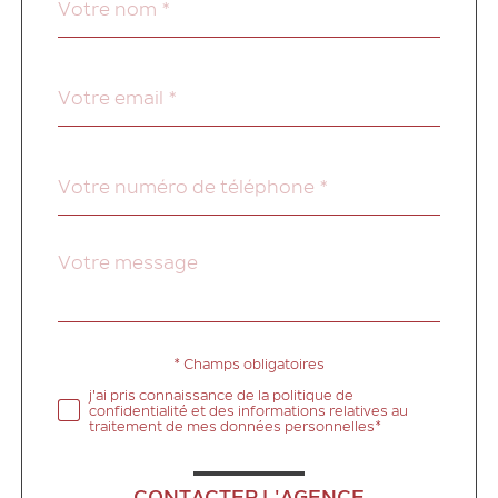
*
par
défaut
email
*
Téléphone
*
Message
Fieldset
*
par
défaut
* Champs obligatoires
Validation
j'ai pris connaissance de la politique de
confidentialité et des informations relatives au
traitement de mes données personnelles*