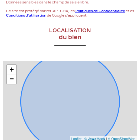
Données sensibles dans le champ de saisie libre.
Ce site est protégé par reCAPTCHA, les
Politiques de Confidentialité
et es
Conditions d'utilisation
de Google s'appliquent.
LOCALISATION
du bien
+
−
Leaflet
|
©
Maps
|
© OpenStreetMap
Jawg