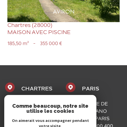
Chartres (28000)
MAISON AVEC PISCINE
185,50 m²
-
355 000 €
CHARTRES
PARIS
1, PLACE
16, RUE DE
Comme beaucoup, notre site
utilise les cookies
MAURICE
BASSANO
CAZALIS
75116
PARIS
On aimerait vous accompagner pendant
votre visite.
28000
01 73 300 400