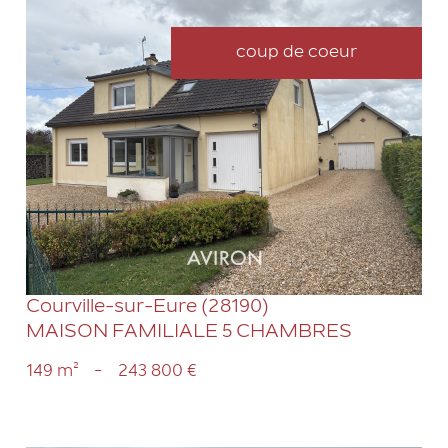
coup de coeur
VOIR LE BIEN
Courville-sur-Eure (28190)
MAISON FAMILIALE 5 CHAMBRES
149 m²
-
243 800 €