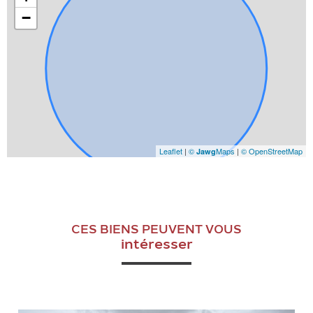
−
Leaflet
|
©
Maps
|
© OpenStreetMap
Jawg
CES BIENS PEUVENT VOUS
intéresser