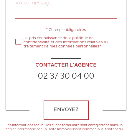
Message
Fieldset
*
par
défaut
* Champs obligatoires
Validation
j'ai pris connaissance de la politique de
confidentialité et des informations relatives au
traitement de mes données personnelles*
CONTACTER L'AGENCE
02 37 30 04 00
Validation
ENVOYEZ
Les informations recueillies sur ce formulaire sont enregistrées dans un
fichier informatisé par La Boite Immo agissant comme Sous-traitant du