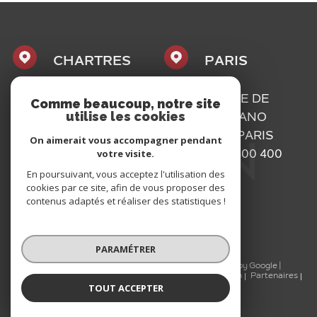
CHARTRES
PARIS
1, PLACE
16, RUE DE
Comme beaucoup, notre site
utilise les cookies
MAURICE
BASSANO
CAZALIS
75116
PARIS
On aimerait vous accompagner pendant
votre visite.
28000
01 73 300 400
CHARTRES
En poursuivant, vous acceptez l'utilisation des
cookies par ce site, afin de vous proposer des
02 37 300 400
contenus adaptés et réaliser des statistiques !
PARAMÉTRER
© 2026 | Tous droits réservés | Traduction powered by Google |
Nos honoraires
Plan du site
Mentions légales
Admin
Partenaires
TOUT ACCEPTER
Politique RGPD
Cookies