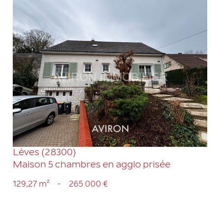
VOIR LE BIEN
Lèves (28300)
Maison 5 chambres en agglo prisée
129,27 m²
-
265 000 €