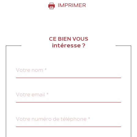
IMPRIMER
CE BIEN VOUS
intéresse ?
Nom
Fieldset
*
par
défaut
email
*
Téléphone
*