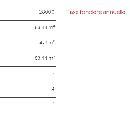
28000
Taxe foncière annuelle
Caractéristiques
Valeurs
83,44 m²
473 m²
83,44 m²
3
4
1
1