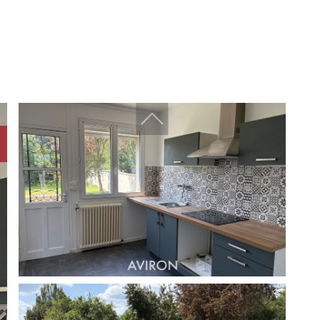
Challenger immobilier
Challenger finances
CDV Promotion
Arboprom