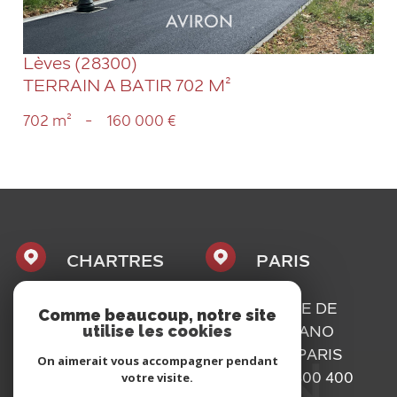
Lèves (28300)
TERRAIN A BATIR 702 M²
702 m²
-
160 000 €
CHARTRES
PARIS
1, PLACE
16, RUE DE
Comme beaucoup, notre site
utilise les cookies
MAURICE
BASSANO
CAZALIS
75116
PARIS
On aimerait vous accompagner pendant
votre visite.
28000
01 73 300 400