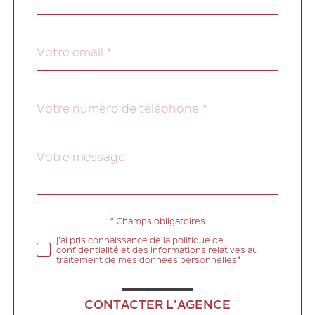
par
défaut
email
*
Téléphone
*
Message
Fieldset
*
par
défaut
* Champs obligatoires
Validation
j'ai pris connaissance de la politique de
confidentialité et des informations relatives au
traitement de mes données personnelles*
CONTACTER L'AGENCE