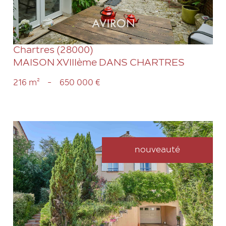
Chartres (28000)
MAISON XVIIIème DANS CHARTRES
216 m²
-
650 000 €
nouveauté
VOIR LE BIEN