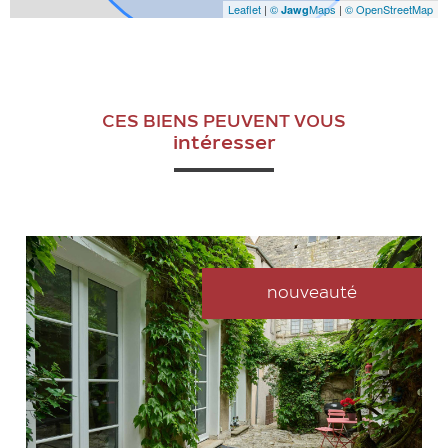
Leaflet
|
©
Maps
|
© OpenStreetMap
Jawg
CES BIENS PEUVENT VOUS
intéresser
nouveauté
VOIR LE BIEN