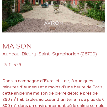
MAISON
Auneau-Bleury-Saint-Symphorien (28700)
Réf : 576
Dans la campagne d’Eure-et-Loir, à quelques
minutes d’Auneau et à moins d’une heure de Paris,
cette ancienne maison de pierre déploie près de
290 m² habitables au cœur d’un terrain de plus de 6
800 m², dans un environnement où le calme semble