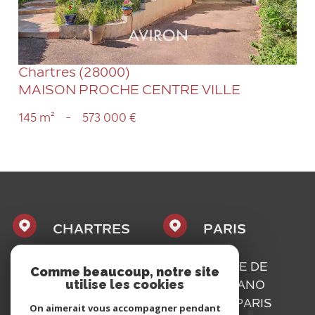
Chartres (28000)
MAISON PROCHE CENTRE VILLE
145 m²
-
573 000 €
CHARTRES
PARIS
1, PLACE
16, RUE DE
Comme beaucoup, notre site
utilise les cookies
MAURICE
BASSANO
CAZALIS
75116
PARIS
On aimerait vous accompagner pendant