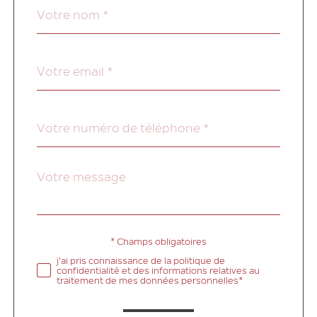
Nom
Fieldset
*
par
défaut
email
*
Téléphone
*
Message
Fieldset
*
par
défaut
* Champs obligatoires
Validation
j'ai pris connaissance de la politique de
confidentialité et des informations relatives au
traitement de mes données personnelles*