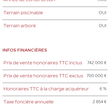
1900
Année de construction
OUI
Terrain piscinable
OUI
Terrain arboré
INFOS FINANCIÈRES
742 000 €
Prix de vente honoraires TTC inclus
Caractéristiques
Valeurs
700 000 €
Prix de vente honoraires TTC exclus
6 %
Honoraires TTC à la charge acquéreur
2 854 €
Taxe foncière annuelle