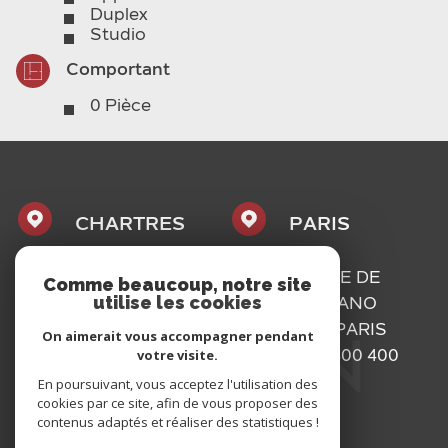
Duplex
Studio
Comportant
0 Pièce
CHARTRES
PARIS
1, PLACE
16, RUE DE
Comme beaucoup, notre site
utilise les cookies
MAURICE
BASSANO
CAZALIS
75116
PARIS
On aimerait vous accompagner pendant
votre visite.
28000
01 73 300 400
CHARTRES
En poursuivant, vous acceptez l'utilisation des
cookies par ce site, afin de vous proposer des
02 37 300 400
contenus adaptés et réaliser des statistiques !