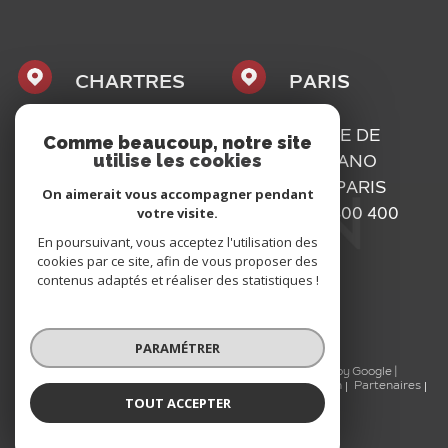
CHARTRES
PARIS
1, PLACE
16, RUE DE
Comme beaucoup, notre site
utilise les cookies
MAURICE
BASSANO
CAZALIS
75116
PARIS
On aimerait vous accompagner pendant
votre visite.
28000
01 73 300 400
En poursuivant, vous acceptez l'utilisation des
CHARTRES
cookies par ce site, afin de vous proposer des
02 37 300 400
contenus adaptés et réaliser des statistiques !
PARAMÉTRER
© 2026 | Tous droits réservés | Traduction powered by Google |
Nos honoraires
Plan du site
Mentions légales
Admin
Partenaires
TOUT ACCEPTER
Politique RGPD
Cookies