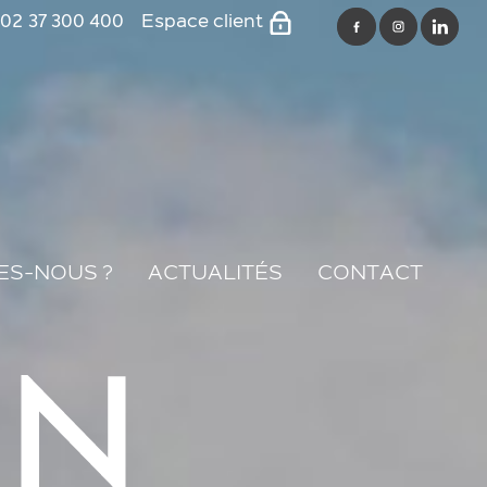
02 37 300 400
Espace client
SFC
Oxyprom
Ouest developpement
Les résidences de
France
ES-NOUS ?
ACTUALITÉS
CONTACT
Le clos du parc
Groupe immobilier de
France
Foncière de l'ouest