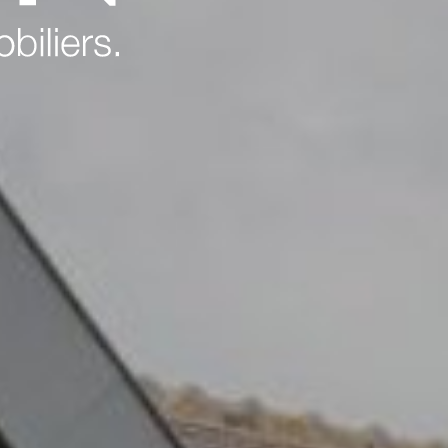
Challenger immobilier
Challenger finances
CDV Promotion
Arboprom