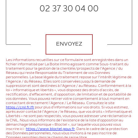
02 37 30 04 00
Validation
ENVOYEZ
Les informations recueillies sur ce formulaire sont enregistrées dans un
fichier informatisé par La Boite Immo agissant comme Sous-traitant du
traitement pour la gestion de la clientèle/prospects de l'Agence / du
Réseau qui reste Responsable du Traitement de vos Données
personnelles. La base légale du traitement repose sur l'intérêt légitime de
l'Agence / du Réseau. Elles sont conservées jusqu'à demande de
suppression et sont destinées à l'Agence / au Réseau. Conformément à la
loi « informatique et libertés », vous disposez des droits d’accès, de
rectification, d’effacement, d’opposition, de limitation et de portabilité de
vos données. Vous pouvez retirer votre consentement à tout moment en
contactant directement l’Agence / Le Réseau. Consultez le site
https://cnil.fr/fr
pour plus d’informations sur vos droits. Si vous estimez,
après avoir contacté l'Agence / le Réseau, que vos droits « Informatique et
Libertés » ne sont pas respectés, vous pouvez adresser une réclamation à
la CNIL. Nous vous informons de l’existence de la liste d'opposition au
démarchage téléphonique « Bloctel », sur laquelle vous pouvez vous
inscrire ici :
https://www.bloctel.gouv.fr
. Dans le cadre de la protection
des Données personnelles, nous vous invitons à ne pas inscrire de
Données sensibles dans le champ de saisie libre.