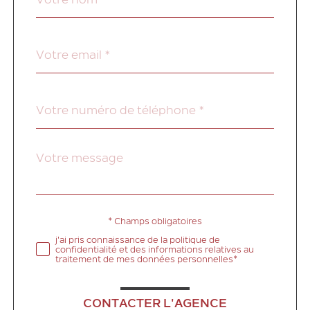
*
par
défaut
email
*
Téléphone
*
Message
Fieldset
*
par
défaut
* Champs obligatoires
Validation
j'ai pris connaissance de la politique de
confidentialité et des informations relatives au
traitement de mes données personnelles*
CONTACTER L'AGENCE