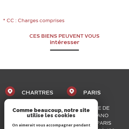
* CC : Charges comprises
CES BIENS PEUVENT VOUS
intéresser
CHARTRES
PARIS
1, PLACE
16, RUE DE
Comme beaucoup, notre site
utilise les cookies
MAURICE
BASSANO
CAZALIS
75116
PARIS
On aimerait vous accompagner pendant