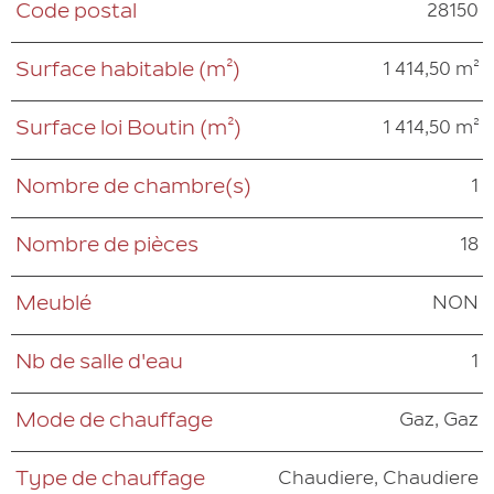
28150
Code postal
Caractéristiques
Valeurs
1 414,50 m²
Surface habitable (m²)
1 414,50 m²
Surface loi Boutin (m²)
1
Nombre de chambre(s)
18
Nombre de pièces
NON
Meublé
1
Nb de salle d'eau
Gaz, Gaz
Mode de chauffage
Chaudiere, Chaudiere
Type de chauffage