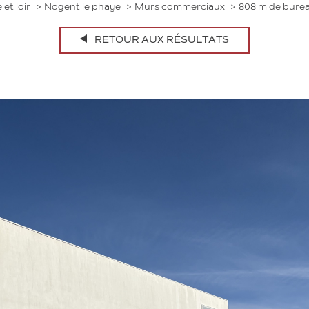
 et loir
Nogent le phaye
Murs commerciaux
808 m de bure
RETOUR AUX RÉSULTATS