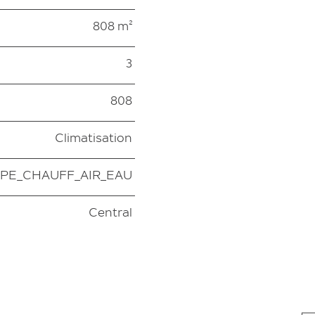
808 m²
3
808
Climatisation
YPE_CHAUFF_AIR_EAU
Central