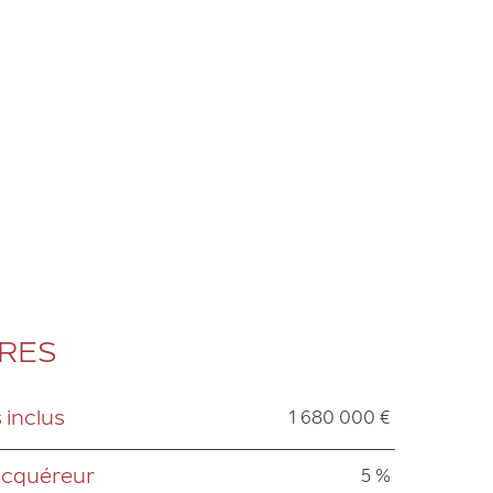
ÈRES
1 680 000 €
 inclus
5 %
 acquéreur