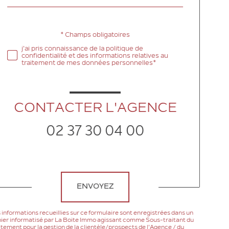
défaut
* Champs obligatoires
Validation
j'ai pris connaissance de la politique de
confidentialité et des informations relatives au
traitement de mes données personnelles*
CONTACTER L'AGENCE
02 37 30 04 00
Validation
ENVOYEZ
 informations recueillies sur ce formulaire sont enregistrées dans un
hier informatisé par La Boite Immo agissant comme Sous-traitant du
itement pour la gestion de la clientèle/prospects de l'Agence / du