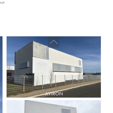
Challenger immobilier
aux
Challenger finances
CDV Promotion
Arboprom