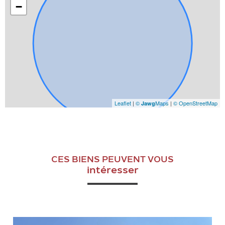
−
Leaflet
|
©
Maps
|
© OpenStreetMap
Jawg
CES BIENS PEUVENT VOUS
intéresser