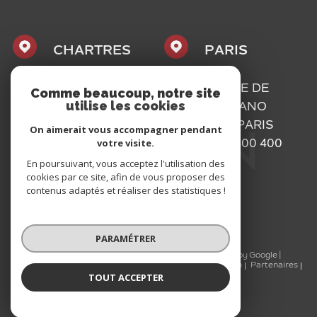
CHARTRES
PARIS
1, PLACE
16, RUE DE
Comme beaucoup, notre site
utilise les cookies
MAURICE
BASSANO
CAZALIS
75116
PARIS
On aimerait vous accompagner pendant
votre visite.
28000
01 73 300 400
CHARTRES
En poursuivant, vous acceptez l'utilisation des
cookies par ce site, afin de vous proposer des
02 37 300 400
contenus adaptés et réaliser des statistiques !
PARAMÉTRER
© 2026 | Tous droits réservés | Traduction powered by Google |
Nos honoraires
Plan du site
Mentions légales
Admin
Partenaires
TOUT ACCEPTER
Politique RGPD
Cookies